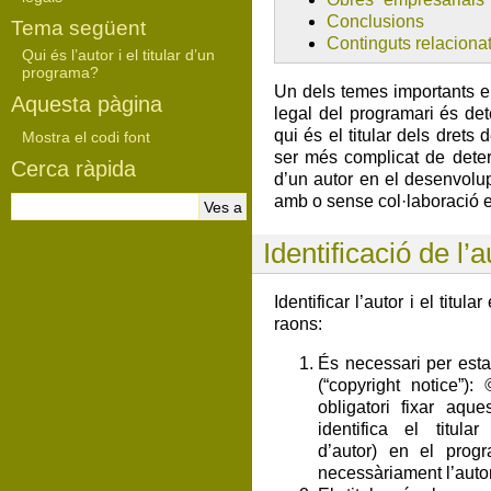
Conclusions
Tema següent
Continguts relaciona
Qui és l’autor i el titular d’un
programa?
Un dels temes importants en
Aquesta pàgina
legal del programari és dete
qui és el titular dels drets 
Mostra el codi font
ser més complicat de dete
Cerca ràpida
d’un autor en el desenvol
amb o sense col·laboració en
Identificació de l’a
Identificar l’autor i el titul
raons:
És necessari per esta
(“copyright notice”):
obligatori fixar aque
identifica el titula
d’autor) en el progr
necessàriament l’autor