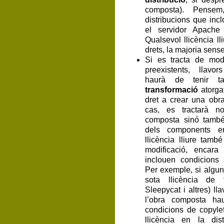
composta). Pense
distribucions que inc
el servidor Apach
Qualsevol llicència l
drets, la majoria sens
Si es tracta de mod
preexistents, llavo
haurà de tenir t
transformació
atorgat
dret a crear una obr
cas, es tractarà 
composta sinó també
dels components en
llicència lliure tamb
modificació, encar
inclouen condicions s
Per exemple, si algu
sota llicència de 
Sleepycat i altres) lla
l’obra composta ha
condicions de copylef
llicència en la dist