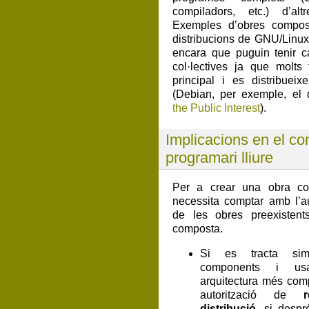
compiladors, etc.) d’altr
Exemples d’obres compost
distribucions de GNU/Linu
encara que puguin tenir ca
col·lectives ja que molts
principal i es distribuei
(Debian, per exemple, el 
the Public Interest
).
Implicacions en el co
programari lliure
Per a crear una obra co
necessita comptar amb l’aut
de les obres preexistent
composta.
Si es tracta sim
components i usa
arquitectura més com
autorització de
distribució
, si despr