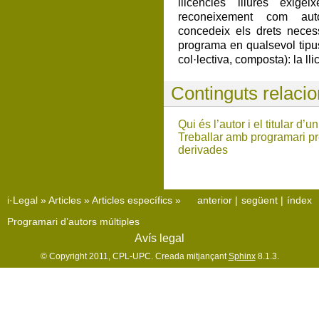
llicències lliures exig
reconeixement com aut
concedeix els drets necess
programa en qualsevol tipus
col·lectiva, composta): la lli
Continguts relacio
Qui és l’autor i el titular d
Treballar amb programari pre
derivades
i·Legal
»
Articles
»
Articles específics
»
anterior
|
següent
|
índex
Programari d’autors múltiples
Avís legal
© Copyright 2011, CPL-UPC. Creada mitjançant
Sphinx
8.1.3.