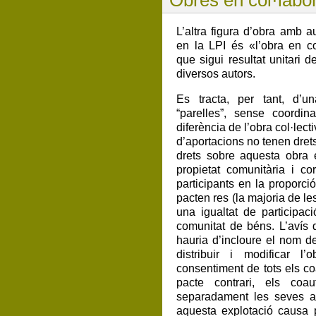
L’altra figura d’obra amb au
en la LPI és «l’obra en co
que sigui resultat unitari d
diversos autors.
Es tracta, per tant, d’u
“parelles”, sense coordina
diferència de l’obra col·lect
d’aportacions no tenen drets 
drets sobre aquesta obra 
propietat comunitària i co
participants en la proporci
pacten res (la majoria de l
una igualtat de participac
comunitat de béns. L’avís 
hauria d’incloure el nom de
distribuir i modificar l
consentiment de tots els c
pacte contrari, els coau
separadament les seves ap
aquesta explotació causa p