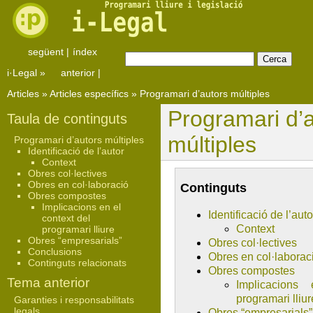
següent
|
índex
i·Legal
»
anterior
|
Articles
»
Articles específics
»
Programari d’autors múltiples
Programari d’
Taula de continguts
múltiples
Programari d’autors múltiples
Identificació de l’autor
Context
Obres col·lectives
Obres en col·laboració
Continguts
Obres compostes
Implicacions en el
Identificació de l’auto
context del
Context
programari lliure
Obres “empresarials”
Obres col·lectives
Conclusions
Obres en col·laborac
Continguts relacionats
Obres compostes
Tema anterior
Implicacions
programari lliur
Garanties i responsabilitats
legals
Obres “empresarials”