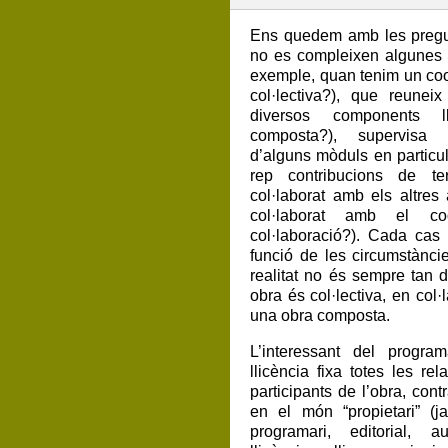
Ens quedem amb les pregu
no es compleixen algunes d
exemple, quan tenim un coo
col·lectiva?), que reune
diversos components ll
composta?), supervisa 
d’alguns mòduls en particula
rep contribucions de t
col·laborat amb els altres
col·laborat amb el co
col·laboració?). Cada cas
funció de les circumstànci
realitat no és sempre tan di
obra és col·lectiva, en col
una obra composta.
L’interessant del progra
llicència fixa totes les rel
participants de l’obra, con
en el món “propietari” (j
programari, editorial, au