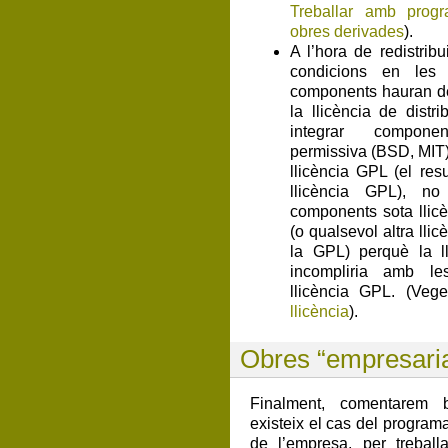
Treballar amb progra
obres derivades
).
A l’hora de redistribu
condicions en les 
components hauran d
la llicència de distr
integrar compone
permissiva (BSD, MIT
llicència GPL (el resu
llicència GPL), n
components sota lli
(o qualsevol altra lli
la GPL) perquè la ll
incompliria amb le
llicència GPL. (Ve
llicència
).
Obres “empresaria
Finalment, comentarem 
existeix el cas del programa
de l’empresa, per treball