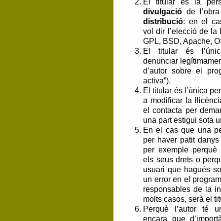
El titular és la pe
divulgació
de l’obra
distribució
: en el ca
vol dir l’elecció de la 
GPL, BSD, Apache, OS
El titular és l’ún
denunciar legítimament
d’autor sobre el prog
activa”).
El titular és l’única p
a modificar la llicènc
el contacta per dema
una part estigui sota un
En el cas que una pe
per haver patit danys
per exemple perquè e
els seus drets o perq
usuari que hagués so
un error en el programa
responsables de la inf
molts casos, serà el ti
Perquè l’autor té u
encara que d’importà