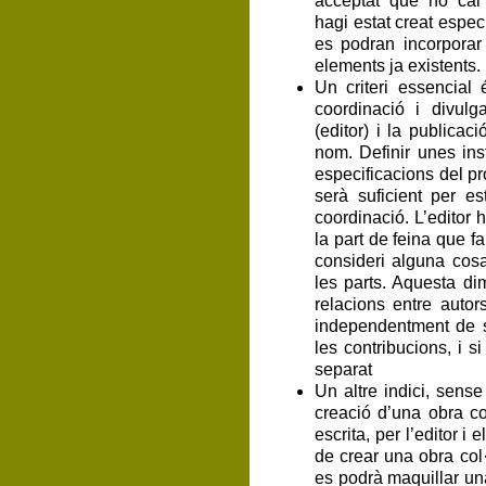
acceptat que no ca
hagi estat creat espec
es podran incorpora
elements ja existents.
Un criteri essencial 
coordinació i divul
(editor) i la publicac
nom. Definir unes inst
especificacions del 
serà suficient per es
coordinació. L’editor 
la part de feina que fa
consideri alguna co
les parts. Aquesta dim
relacions entre autors
independentment de si
les contribucions, i s
separat
Un altre indici, sense
creació d’una obra col
escrita, per l’editor i 
de crear una obra col·
es podrà maquillar un